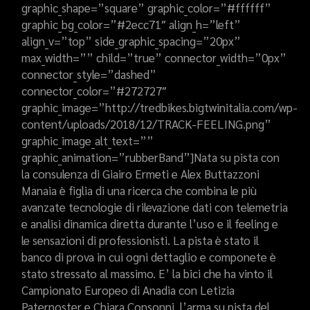
graphic_shape=”square” graphic_color=”#ffffff”
graphic_bg_color=”#2ecc71″ align_h=”left”
align_v=”top” side_graphic_spacing=”20px”
max_width=”” child=”true” connector_width=”0px”
connector_style=”dashed”
connector_color=”#272727″
graphic_image=”http://tredbikes.bigtwinitalia.com/wp-
content/uploads/2018/12/TRACK-FEELING.png”
graphic_image_alt_text=””
graphic_animation=”rubberBand”]Nata su pista con
la consulenza di Giairo Ermeti e Alex Buttazzoni
Manaia è figlia di una ricerca che combina le più
avanzate tecnologie di rilevazione dati con telemetria
e analisi dinamica diretta durante l’uso e il feeling e
le sensazioni di professionisti. La pista è stato il
banco di prova in cui ogni dettaglio e componete è
stato stressato al massimo. E’ la bici che ha vinto il
Campionato Europeo di Anadia con Letizia
Paternoster e Chiara Consonni, l’arma su pista del