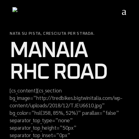
Skip
to
the
content
NATA SU PISTA, CRESCIUTA PER STRADA.
MANAIA
RHC ROAD
[cs_content][cs_section
bg_image=”http://tredbikes.bigtwinitalia.com/wp-
content/uploads/2018/12/TJEU6610.jpg”
bg_color=”hsl(358, 85%, 52%)” parallax=”false”
separator_top_type=”none”
separator_top_height=”50px”
separator_top_inset=”0px”