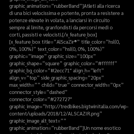
graphic_animation=”rubberBand”]Atleti alla ricerca
di una bici velocissima e potente, pronta a resistere a
potenze elevate in volata, a lanciarsi in circuito
sempre al limite, granfondisti da percorsi medi o
corti, passisti e velocisti.[/x_feature_box]
[x_feature_box title=”AlScaZir®” title_color=”hsl(0,
0%, 100%)” text_color=”hsl(0, 0%, 100%)”
graphic=”image” graphic_size=”100px”
graphic_shape=”square” graphic_color=”#ffffff”
graphic_bg_color=”#2ecc71″ align_h=”left”
align_v=”top” side_graphic_spacing=”20px”
max_width=”” child=”true” connector_width=”0px”
connector_style=”dashed”
connector_color=”#272727″
graphic_image=”http://tredbikes.bigtwinitalia.com/wp-
content/uploads/2018/12/ALSCAZIR.png”
graphic_image_alt_text=””
graphic_animation=”rubberBand”]Un nome esotico