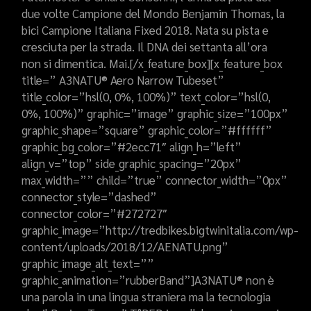
due volte Campione del Mondo Benjamin Thomas, la
bici Campione Italiana Fixed 2018. Nata su pista e
cresciuta per la strada. Il DNA dei settanta all’ora
non si dimentica. Mai.[/x_feature_box][x_feature_box
title=” A3NATU® Aero Narrow Tubeset”
title_color=”hsl(0, 0%, 100%)” text_color=”hsl(0,
0%, 100%)” graphic=”image” graphic_size=”100px”
graphic_shape=”square” graphic_color=”#ffffff”
graphic_bg_color=”#2ecc71″ align_h=”left”
align_v=”top” side_graphic_spacing=”20px”
max_width=”” child=”true” connector_width=”0px”
connector_style=”dashed”
connector_color=”#272727″
graphic_image=”http://tredbikes.bigtwinitalia.com/wp-
content/uploads/2018/12/AENATU.png”
graphic_image_alt_text=””
graphic_animation=”rubberBand”]A3NATU® non è
una parola in una lingua straniera ma la tecnologia