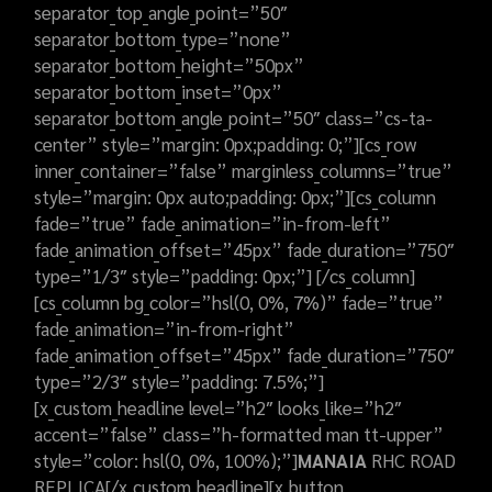
separator_top_angle_point=”50″
separator_bottom_type=”none”
separator_bottom_height=”50px”
separator_bottom_inset=”0px”
separator_bottom_angle_point=”50″ class=”cs-ta-
center” style=”margin: 0px;padding: 0;”][cs_row
inner_container=”false” marginless_columns=”true”
style=”margin: 0px auto;padding: 0px;”][cs_column
fade=”true” fade_animation=”in-from-left”
fade_animation_offset=”45px” fade_duration=”750″
type=”1/3″ style=”padding: 0px;”] [/cs_column]
[cs_column bg_color=”hsl(0, 0%, 7%)” fade=”true”
fade_animation=”in-from-right”
fade_animation_offset=”45px” fade_duration=”750″
type=”2/3″ style=”padding: 7.5%;”]
[x_custom_headline level=”h2″ looks_like=”h2″
accent=”false” class=”h-formatted man tt-upper”
style=”color: hsl(0, 0%, 100%);”]
MANAIA
RHC ROAD
REPLICA[/x_custom_headline][x_button