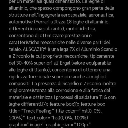
per un materiale quasi dimenticato. Le leghe di
alluminio, che spesso compongono gran parte delle
strutture nell’ingegneria aerospaziale, aeronautica,
automotive (Ferrari utilizza 18 leghe di alluminio
differenti in una sola auto), motociclistica,
consentono di ottimizzare prestazioni e
caratteristiche meccaniche nelle diverse parti del
telaio. ALSCAZIR® è una lega 7X di Alluminio Scandio
e Zirconio le cui proprietà meccaniche, tipicamente
del 30-40% superiori all’Ergal (valore equiparabile
alle leghe di titanio), consentono di ottenere una
rigidezza torrsionale superiore anche ai migliori
compositi. La presenza di Scandio e Zirconio inoltre
miglioraresistenza alla corrosione e alla fatica del
materiale e ottimizza i processi di saldatura TIG con
leghe differenti.[/x_feature_box][x_feature_box
title=”Track Feeling” title_color=”hsl(0, 0%,
100%)” text_color=”hsl(0, 0%, 100%)”
graphic=”image” graphic_size=”100px”