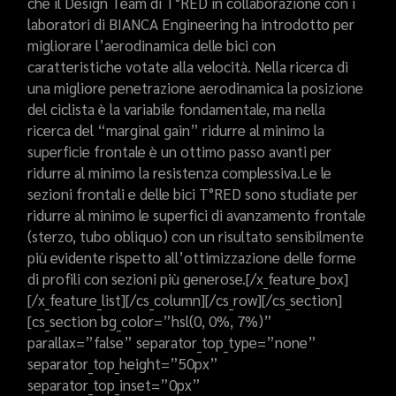
che il Design Team di T°RED in collaborazione con i
laboratori di BIANCA Engineering ha introdotto per
migliorare l’aerodinamica delle bici con
caratteristiche votate alla velocità. Nella ricerca di
una migliore penetrazione aerodinamica la posizione
del ciclista è la variabile fondamentale, ma nella
ricerca del “marginal gain” ridurre al minimo la
superficie frontale è un ottimo passo avanti per
ridurre al minimo la resistenza complessiva.Le le
sezioni frontali e delle bici T°RED sono studiate per
ridurre al minimo le superfici di avanzamento frontale
(sterzo, tubo obliquo) con un risultato sensibilmente
più evidente rispetto all’ottimizzazione delle forme
di profili con sezioni più generose.[/x_feature_box]
[/x_feature_list][/cs_column][/cs_row][/cs_section]
[cs_section bg_color=”hsl(0, 0%, 7%)”
parallax=”false” separator_top_type=”none”
separator_top_height=”50px”
separator_top_inset=”0px”