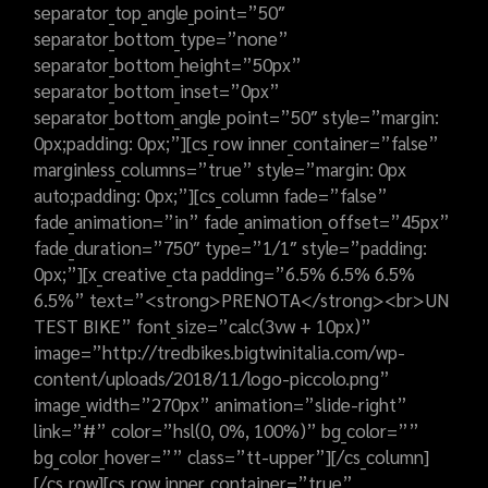
separator_top_angle_point=”50″
separator_bottom_type=”none”
separator_bottom_height=”50px”
separator_bottom_inset=”0px”
separator_bottom_angle_point=”50″ style=”margin:
0px;padding: 0px;”][cs_row inner_container=”false”
marginless_columns=”true” style=”margin: 0px
auto;padding: 0px;”][cs_column fade=”false”
fade_animation=”in” fade_animation_offset=”45px”
fade_duration=”750″ type=”1/1″ style=”padding:
0px;”][x_creative_cta padding=”6.5% 6.5% 6.5%
6.5%” text=”<strong>PRENOTA</strong><br>UN
TEST BIKE” font_size=”calc(3vw + 10px)”
image=”http://tredbikes.bigtwinitalia.com/wp-
content/uploads/2018/11/logo-piccolo.png”
image_width=”270px” animation=”slide-right”
link=”#” color=”hsl(0, 0%, 100%)” bg_color=””
bg_color_hover=”” class=”tt-upper”][/cs_column]
[/cs_row][cs_row inner_container=”true”