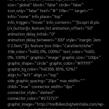
size=”global” block=”false” circle=”false”
icon_only=”false” href=”#” title=”” target=””
info=”none” info_place=”top”
info_trigger=”hover” info_content=””]Scopri di più
[/x_button][x_feature_list animation_offset=”50″
animation_delay_initial=”0″
animation_delay_between=”300″ style=”margin: 2em
0 2.5em;”][x_feature_box title=”Caratteristiche”
title_color=”hsl(0, 0%, 100%)” text_color=”hsl(0,
0%, 100%)” graphic=”image” graphic_size=”100px”
graphic_shape=”circle” graphic_color=”#ffffff”
graphic_bg_color=”hsl(358, 85%, 52%)”
align_h=”left” align_v=”top”
side_graphic_spacing=”20px” max_width=””
child=”true” connector_width=”0px”
connector_style=”dashed”
connector_color=”#272727″
graphic_image=”http://tredbikes.bigtwinitalia.com/wp-