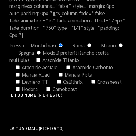
marginless_columns=”false” style=”margin: 0px
auto;padding: 0px;”][cs_column fade=”false”
fade_animation=”in” fade_animation_offset=”45px”
fade_duration=”750″ type=”1/1″ style=”padding:
0px;”]
Presso
Montichiari
Roma
Milano
Spagna
Modelli preferiti (anche scelta
multipla)
Aracnide Titanio
Aracnide Acciaio
Aracnide Carbonio
Manaia Road
Manaia Pista
Levriero TT
Callithrix
Crossbeast
Hedera
Camobeast
IL TUO NOME (RICHIESTO)
LA TUA EMAIL (RICHIESTO)