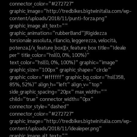
connector_color=”#272727″
graphic_image=”http://tredbikes.bigtwinitalia.com/wp-
content/uploads/2018/11/punti-forza.png”
graphic_image_alt_text=””
graphic_animation=”rubberBand”]Rigidezza
torsionale assoluta, rilancio, leggerezza, velocità,
potenza.[/x_feature_box][x_feature_box title=”Ideale
per” title_color=”hsl(0, 0%, 100%)”
text_color=”hsl(0, 0%, 100%)” graphic=”image”
graphic_size=”100px” graphic_shape=”circle”
graphic_color=”#ffffff” graphic_bg_color=”hsl(358,
85%, 52%)” align_h=”left” align_v=”top”
side_graphic_spacing=”20px” max_width=””
child=”true” connector_width=”0px”
connector_style=”dashed”
connector_color=”#272727″
graphic_image=”http://tredbikes.bigtwinitalia.com/wp-
content/uploads/2018/11/idealeper.png”
graphic_image_alt_text=””