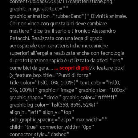
content/uploads/2018/11/caratteristiche.png”
graphic_image_alt_text=””
graphic_animation=”rubberBand”]“_Divinità_animale.
Chi non vince con questa bici deve cambiare
mestiere” dice tra il serio e l’ironico Alessandro
Petacchi. Realizzata con una lega di grado
aerospaziale con caratteristiche meccaniche
superiori all’ergal e realizzata anche con tecnologie
di prototipazione rapida è utilizzata da atleti “pro”
come bici da gara….
… scopri di più
[/x_feature_box]
[x_feature_box title=”Punti di forza”
title_color=”hsl(0, 0%, 100%)” text_color=”hsl(0,
0%, 100%)” graphic=”image” graphic_size=”100px”
graphic_shape=”circle” graphic_color=”#ffffff”
graphic_bg_color=”hsl(358, 85%, 52%)”
align_h=”left” align_v=”top”
side_graphic_spacing=”20px” max_width=””
child=”true” connector_width=”0px”
connector_style=”dashed”