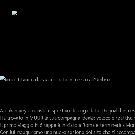
EXPERIEN
VIVERE LA PROPRIA BICI È VI
LA RISALITA DI AER
Aerokampey è ciclista e sportivo di lunga data. Da qualche mese a
Ha trovato in MUUR la sua compagna ideale: veloce e reattiva 
Il primo viaggio in 6 tappe è iniziato a Roma e terminerà a Mon
Con lui inauguriamo una nuova sezione del sito che ti accompag