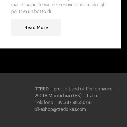
macchina per le vacanze estive e mia madre gli
portava un botto di
Read More
T°RED –
presso Land of Performance
25018 Montichiari (BS) – Italia
Telefono +39.347.48.40.182
bikeshop@tredbikes.com