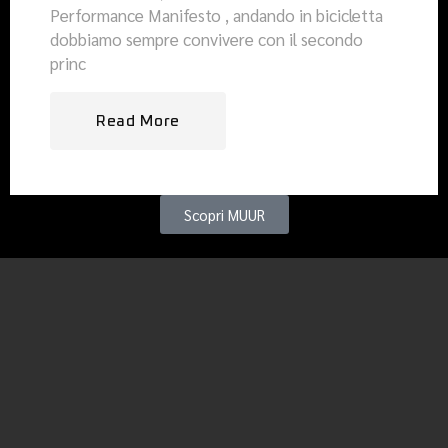
Performance Manifesto , andando in bicicletta
dobbiamo sempre convivere con il secondo
princ
Read More
Scopri MUUR