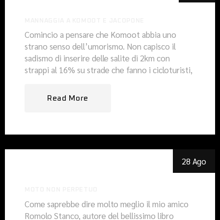
MANNAGGIA A KOMOOT E JACOPONE
Comincio a pensare che Komoot abbia uno
strano senso dell’umorismo. Non capisco il
sadismo di inserire delle salite di 2km con
strappi al 16% su strade che fanno i cicloturisti,
Read More
28 Ago
MOTO NON PERPETUO
Come saprebbe dire molto meglio il mio amico
Romolo Stanco, autore del bellissimo libro