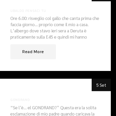
UBALDO PENSACI TU
Ore 6.00: risveglio col gallo che canta prima che
faccia giorno… proprio come il mio a casa.
L’albergo dove stavo ieri sera a Deruta è
praticamente sulla E45 e quindi mi hanno
Read More
5 Set
GONDRAND
“Se l’è… el GONDRAND?” Questa era la solita
esclamazione di mio padre quando caricava la