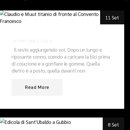
11 Set
LA FORTUNA È CIECA
Il resto aggiungetelo voi. Dopo un lungo e
riposante sonno, scendo a caricare la bici prima
di colazione e a gonfiare le gomme. Quella
dietro è a posto, quella davanti non
Read More
8 Set