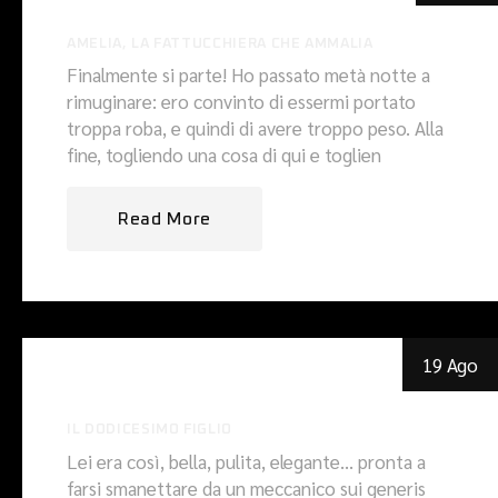
AMELIA, LA FATTUCCHIERA CHE AMMALIA
Finalmente si parte! Ho passato metà notte a
rimuginare: ero convinto di essermi portato
troppa roba, e quindi di avere troppo peso. Alla
fine, togliendo una cosa di qui e toglien
Read More
19 Ago
IL DODICESIMO FIGLIO
Lei era così, bella, pulita, elegante… pronta a
farsi smanettare da un meccanico sui generis