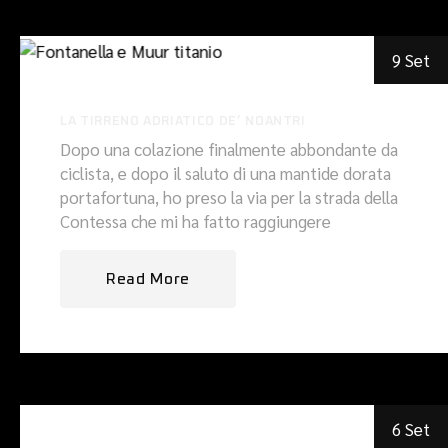
9 Set
LA TIRRENO ADRIATICO DE’ NOANTRI
Dopo una colazione finalmente abbondante da
ciclista, e dopo il saluto di una mantide dorata
portafortuna, ho preso la via per la strada della
Contessa che mi ha fatto raggiungere
Read More
6 Set