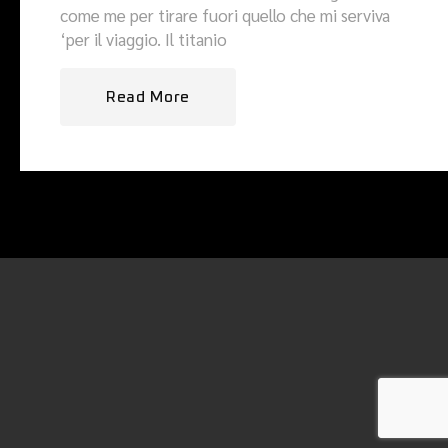
come me per tirare fuori quello che mi serviva
‘per il viaggio. Il titanio
Read More