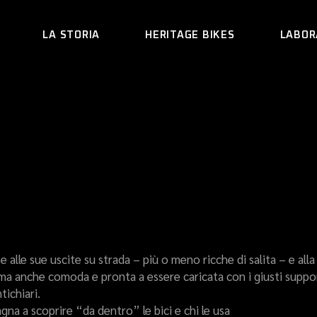
LA STORIA
HERITAGE BIKES
LABOR
CES
ARACNIDE
REA
VERE LA PROPRIA ESPERIENZA
CRAB
LEVRIERO
OKAMPEY
MUUR
lle sue uscite su strada – più o meno ricche di salita – e alla p
HEDERA
ma anche comoda e pronta a essere caricata con i giusti suppor
tichiari.
na a scoprire “da dentro” le bici e chi le usa