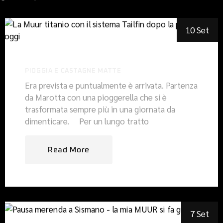
10 Set
PIOGGIA E CASTAGNE MATTE
Era prevista e puntualmente è arrivata. Partenza
da Marotta con una pioggerella che si è
trasformata sempre più in una giornata da
dimenticare. Per un lungo tratto
Read More
7 Set