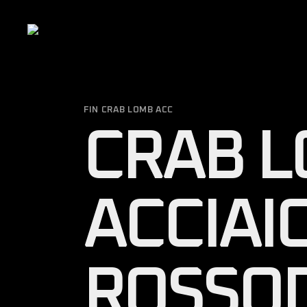
Skip
to
the
content
FIN CRAB LOMB ACC
CRAB 
ACCIAI
ROSSO