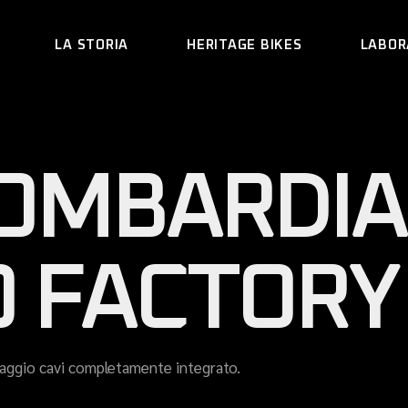
LA STORIA
HERITAGE BIKES
LABOR
ARACNIDE
LOMBARDIA
REA
CRAB
LEVRIERO
O FACTORY
MUUR
HEDERA
saggio cavi completamente integrato.