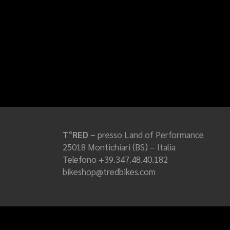
T°RED –
presso Land of Performance
25018 Montichiari (BS) – Italia
Telefono +39.347.48.40.182
bikeshop@tredbikes.com