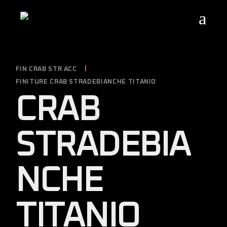
Skip
to
the
content
FIN CRAB STR ACC
FINITURE CRAB STRADEBIANCHE TITANIO
CRAB
STRADEBIA
NCHE
TITANIO