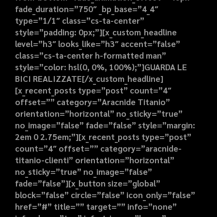
fade_duration=”750″ _bp_base=”4_4″
type=”1/1″ class=”cs-ta-center”
style=”padding: 0px;”][x_custom_headline
level=”h3″ looks_like=”h3″ accent=”false”
class=”cs-ta-center h-formatted man”
style=”color: hsl(0, 0%, 100%);”]GUARDA LE
BICI REALIZZATE
[/x_custom_headline]
[x_recent_posts type=”post” count=”4″
offset=”” category=”Aracnide Titanio”
orientation=”horizontal” no_sticky=”true”
no_image=”false” fade=”false” style=”margin:
2em 0 2.75em;”][x_recent_posts type=”post”
count=”4″ offset=”” category=”aracnide-
titanio-clienti” orientation=”horizontal”
no_sticky=”true” no_image=”false”
fade=”false”][x_button size=”global”
block=”false” circle=”false” icon_only=”false”
href=”#” title=”” target=”” info=”none”