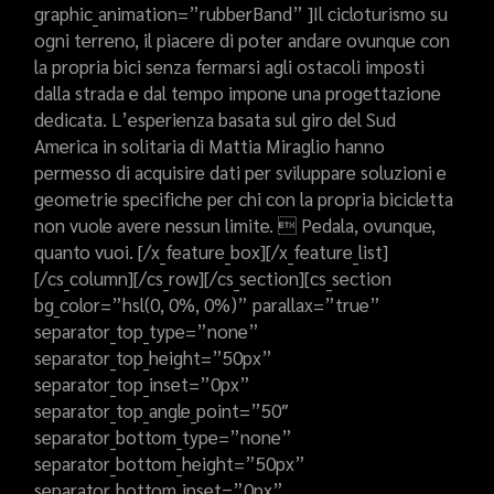
graphic_animation=”rubberBand” ]Il cicloturismo su
ogni terreno, il piacere di poter andare ovunque con
la propria bici senza fermarsi agli ostacoli imposti
dalla strada e dal tempo impone una progettazione
dedicata. L’esperienza basata sul giro del Sud
America in solitaria di Mattia Miraglio hanno
permesso di acquisire dati per sviluppare soluzioni e
geometrie specifiche per chi con la propria bicicletta
non vuole avere nessun limite.  Pedala, ovunque,
quanto vuoi. [/x_feature_box][/x_feature_list]
[/cs_column][/cs_row][/cs_section][cs_section
bg_color=”hsl(0, 0%, 0%)” parallax=”true”
separator_top_type=”none”
separator_top_height=”50px”
separator_top_inset=”0px”
separator_top_angle_point=”50″
separator_bottom_type=”none”
separator_bottom_height=”50px”
separator_bottom_inset=”0px”