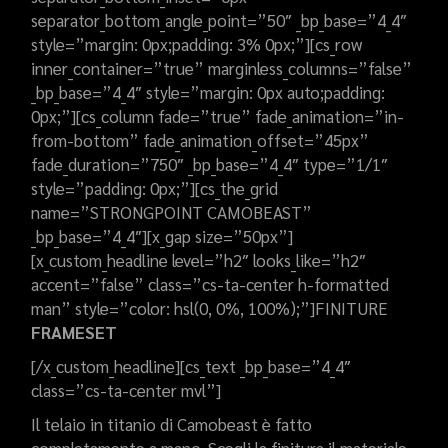
separator_bottom_angle_point=”50″ _bp_base=”4_4″
style=”margin: 0px;padding: 3% 0px;”][cs_row
inner_container=”true” marginless_columns=”false”
_bp_base=”4_4″ style=”margin: 0px auto;padding:
0px;”][cs_column fade=”true” fade_animation=”in-
from-bottom” fade_animation_offset=”45px”
fade_duration=”750″ _bp_base=”4_4″ type=”1/1″
style=”padding: 0px;”][cs_the_grid
name=”STRONGPOINT CAMOBEAST”
_bp_base=”4_4″][x_gap size=”50px”]
[x_custom_headline level=”h2″ looks_like=”h2″
accent=”false” class=”cs-ta-center h-formatted
man” style=”color: hsl(0, 0%, 100%);”]FINITURE
FRAMESET
[/x_custom_headline][cs_text _bp_base=”4_4″
class=”cs-ta-center mvl”]
Il telaio in titanio di Camobeast è fatto