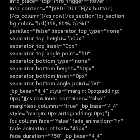
info_place=”top” info_trigger=”hover”
info_content=””]VEDI TUTTE[/x_button]
[/cs_column][/cs_row][/cs_section][cs_section
bg_color=”hsl(358, 85%, 52%)”
parallax=”false” separator_top_type=”none”
separator_top_height=”50px”
separator_top_inset=”0px”
separator_top_angle_point=”50″
separator_bottom_type=”none”
separator_bottom_height=”50px”
separator_bottom_inset=”0px”
separator_bottom_angle_point=”50″
_bp_base=”4_4″ style=”margin: 0px;padding:
0px;”][cs_row inner_container=”false”
marginless_columns=”true” _bp_base=”4_4″
style=”margin: 0px auto;padding: 0px;”]
[cs_column fade=”false” fade_animation=”in”
fade_animation_offset=”45px”
fade_duration=”750″ _bp_base=”4_4″