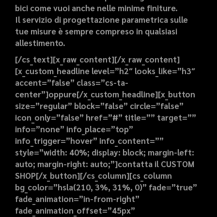
bici come vuoi anche nelle minime finiture.
Il servizio di progettazione parametrica sulle
tue misure è sempre compreso in qualsiasi
allestimento.
[/cs_text][x_raw_content][/x_raw_content]
[x_custom_headline level=”h2″ looks_like=”h3″
accent=”false” class=”cs-ta-
center”]oppure[/x_custom_headline][x_button
size=”regular” block=”false” circle=”false”
icon_only=”false” href=”#” title=”” target=””
info=”none” info_place=”top”
info_trigger=”hover” info_content=””
style=”width: 40%; display: block; margin-left:
auto; margin-right: auto;”]contatta il CUSTOM
SHOP[/x_button][/cs_column][cs_column
bg_color=”hsla(210, 3%, 31%, 0)” fade=”true”
fade_animation=”in-from-right”
fade_animation_offset=”45px”