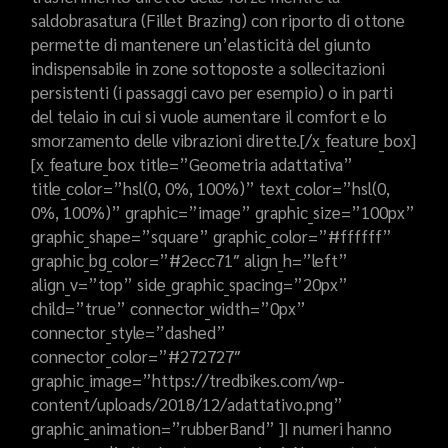
saldobrasatura (Fillet Brazing) con riporto di ottone
permette di mantenere un’elasticità del giunto
indispensabile in zone sottoposte a sollecitazioni
persistenti (i passaggi cavo per esempio) o in parti
del telaio in cui si vuole aumentare il comfort e lo
smorzamento delle vibrazioni dirette.[/x_feature_box]
[x_feature_box title=”Geometria adattativa”
title_color=”hsl(0, 0%, 100%)” text_color=”hsl(0,
0%, 100%)” graphic=”image” graphic_size=”100px”
graphic_shape=”square” graphic_color=”#ffffff”
graphic_bg_color=”#2ecc71″ align_h=”left”
align_v=”top” side_graphic_spacing=”20px”
child=”true” connector_width=”0px”
connector_style=”dashed”
connector_color=”#272727″
graphic_image=”https://tredbikes.com/wp-
content/uploads/2018/12/adattativo.png”
graphic_animation=”rubberBand” ]I numeri hanno