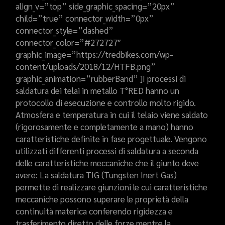
align_v=”top” side_graphic_spacing=”20px”
child=”true” connector_width=”0px”
connector_style=”dashed”
connector_color=”#272727″
graphic_image=”https://tredbikes.com/wp-
content/uploads/2018/12/HTFB.png”
graphic_animation=”rubberBand” ]I processi di
saldatura dei telai in metallo T°RED hanno un
protocollo di esecuzione e controllo molto rigido.
Atmosfera e temperatura in cui il telaio viene saldato
(rigorosamente e completamente a mano) hanno
caratteristiche definite in fase progettuale. Vengono
utilizzati differenti processi di saldatura a seconda
delle caratteristiche meccaniche che il giunto deve
avere: La saldatura TIG (Tungsten Inert Gas)
permette di realizzare giunzioni le cui caratteristiche
meccaniche possono superare le proprietà della
continuità materica conferendo rigidezza e
trasferimento diretto delle forze mentre la