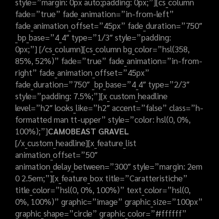
style=”margin: 0px auto;padding: 0px;”][cs_column
fade=”true” fade_animation=”in-from-left”
fade_animation_offset=”45px” fade_duration=”750″
_bp_base=”4_4″ type=”1/3″ style=”padding:
0px;”] [/cs_column][cs_column bg_color=”hsl(358,
85%, 52%)” fade=”true” fade_animation=”in-from-
right” fade_animation_offset=”45px”
fade_duration=”750″ _bp_base=”4_4″ type=”2/3″
style=”padding: 7.5%;”][x_custom_headline
level=”h2″ looks_like=”h2″ accent=”false” class=”h-
formatted man tt-upper” style=”color: hsl(0, 0%,
100%);”]
CAMOBEAST GRAVEL
[/x_custom_headline][x_feature_list
animation_offset=”50″
animation_delay_between=”300″ style=”margin: 2em
0 2.5em;”][x_feature_box title=”Caratteristiche”
title_color=”hsl(0, 0%, 100%)” text_color=”hsl(0,
0%, 100%)” graphic=”image” graphic_size=”100px”
graphic_shape=”circle” graphic_color=”#ffffff”