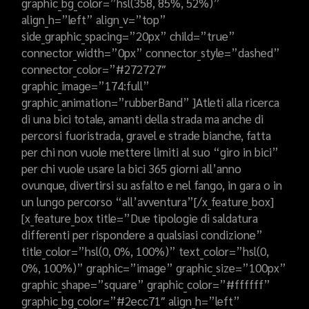
graphic_bg_color=”hsl(358, 85%, 52%)”
align_h=”left” align_v=”top”
side_graphic_spacing=”20px” child=”true”
connector_width=”0px” connector_style=”dashed”
connector_color=”#272727″
graphic_image=”174:full”
graphic_animation=”rubberBand” ]Atleti alla ricerca
di una bici totale, amanti della strada ma anche di
percorsi fuoristrada, gravel e strade bianche, fatta
per chi non vuole mettere limiti al suo “giro in bici”
per chi vuole usare la bici 365 giorni all’anno
ovunque, divertirsi su asfalto e nel fango, in gara o in
un lungo percorso “all’avventura”[/x_feature_box]
[x_feature_box title=”Due tipologie di saldatura
differenti per rispondere a qualsiasi condizione”
title_color=”hsl(0, 0%, 100%)” text_color=”hsl(0,
0%, 100%)” graphic=”image” graphic_size=”100px”
graphic_shape=”square” graphic_color=”#ffffff”
graphic_bg_color=”#2ecc71″ align_h=”left”