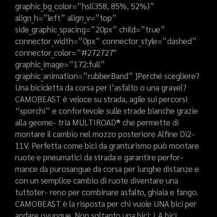
graphic_bg_color=”hsl(358, 85%, 52%)”
align_h=”left” align_v=”top”
side_graphic_spacing=”20px” child=”true”
connector_width=”0px” connector_style=”dashed”
connector_color=”#272727″
graphic_image=”172:full”
graphic_animation=”rubberBand” ]Perché scegliere?
Una bicicletta da corsa per l’asfalto o una gravel?
CAMOBEAST è veloce su strada, agile sui percorsi
“sporchi” e confortevole sulle strade bianche grazie
alla geome- tria MULTIROAD® che permette di
montare il cambio nel mozzo posteriore Alfine Di2-
11V. Perfetta come bici da granturismo può montare
ruote e pneumatici da strada e garantire perfor-
mance da purosangue da corsa per lunghe distanze e
con un semplice cambio di ruote diventare una
tuttoter- reno per combinare asfalto, ghiaia e fango.
CAMOBEAST è la risposta per chi vuole UNA bici per
andare ovunque. Non soltanto una bici: LA bici.