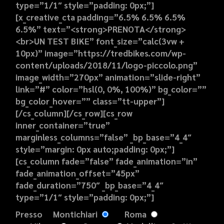
type=”1/1″ style=”padding: 0px;”]
[x_creative_cta padding=”6.5% 6.5% 6.5%
6.5%” text=”<strong>PRENOTA</strong>
<br>UN TEST BIKE” font_size=”calc(3vw +
10px)” image=”https://tredbikes.com/wp-
content/uploads/2018/11/logo-piccolo.png”
image_width=”270px” animation=”slide-right”
link=”#” color=”hsl(0, 0%, 100%)” bg_color=””
bg_color_hover=”” class=”tt-upper”]
[/cs_column][/cs_row][cs_row
inner_container=”true”
marginless_columns=”false” _bp_base=”4_4″
style=”margin: 0px auto;padding: 0px;”]
[cs_column fade=”false” fade_animation=”in”
fade_animation_offset=”45px”
fade_duration=”750″ _bp_base=”4_4″
type=”1/1″ style=”padding: 0px;”]
Presso
Montichiari
Roma