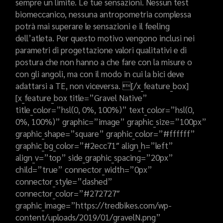
sempre un limite. Le tue sensazioni. Nessun test
biomeccanico, nessuna antropometria complessa
potrà mai superare le sensazioni e il feeling
dell’atleta. Per questo motivo vengono inclusi nei
parametri di progettazione valori qualitativi e di
postura che non hanno a che fare con la misure o
con gli angoli, ma con il modo in cui la bici deve
adattarsi a TE, non viceversa. [/x_feature_box]
[x_feature_box title=”Gravel Native”
title_color=”hsl(0, 0%, 100%)” text_color=”hsl(0,
0%, 100%)” graphic=”image” graphic_size=”100px”
graphic_shape=”square” graphic_color=”#ffffff”
graphic_bg_color=”#2ecc71″ align_h=”left”
align_v=”top” side_graphic_spacing=”20px”
child=”true” connector_width=”0px”
connector_style=”dashed”
connector_color=”#272727″
graphic_image=”https://tredbikes.com/wp-
content/uploads/2019/01/gravelN.png”