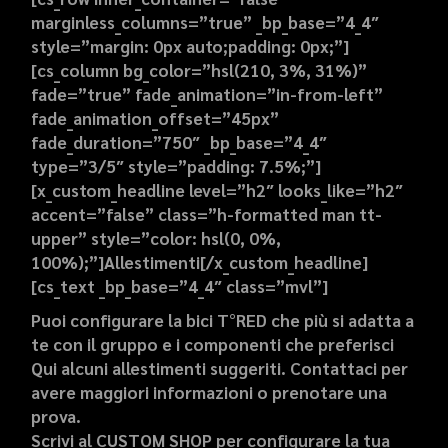
marginless_columns=”true” _bp_base=”4_4″
style=”margin: 0px auto;padding: 0px;”]
[cs_column bg_color=”hsl(210, 3%, 31%)”
fade=”true” fade_animation=”in-from-left”
fade_animation_offset=”45px”
fade_duration=”750″ _bp_base=”4_4″
type=”3/5″ style=”padding: 7.5%;”]
[x_custom_headline level=”h2″ looks_like=”h2″
accent=”false” class=”h-formatted man tt-
upper” style=”color: hsl(0, 0%,
100%);”]
Allestimenti
[/x_custom_headline]
[cs_text _bp_base=”4_4″ class=”mvl”]
Puoi configurare la bici T°RED che più si adatta a
te con il gruppo e i componenti che preferisci
Qui alcuni allestimenti suggeriti. Contattaci per
avere maggiori informazioni o prenotare una
prova.
Scrivi al CUSTOM SHOP per configurare la tua