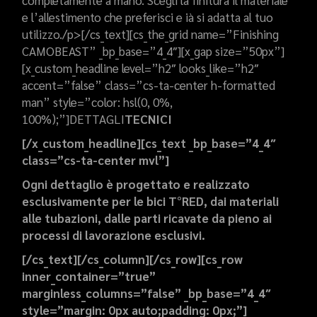
completamente a mano. Scegli la finitura il materiale
e l’allestimento che preferisci e ià si adatta al tuo
utilizzo./p>[/cs_text][cs_the_grid name=”Finishing
CAMOBEAST” _bp_base=”4_4″][x_gap size=”50px”]
[x_custom_headline level=”h2″ looks_like=”h2″
accent=”false” class=”cs-ta-center h-formatted
man” style=”color: hsl(0, 0%,
100%);”]DETTAGLI
TECNICI
[/x_custom_headline][cs_text _bp_base=”4_4″
class=”cs-ta-center mvl”]
Ogni dettaglio è progettato e realizzato
esclusivamente per le bici T°RED, dai materiali
alle tubazioni, dalle parti ricavate da pieno ai
processi di lavorazione esclusivi.
[/cs_text][/cs_column][/cs_row][cs_row
inner_container=”true”
marginless_columns=”false” _bp_base=”4_4″
style=”margin: 0px auto;padding: 0px;”]