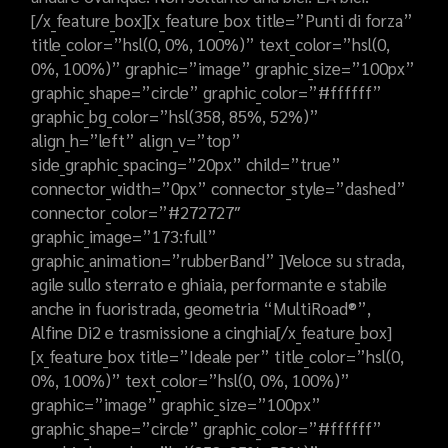
[/x_feature_box][x_feature_box title=”Punti di forza”
title_color=”hsl(0, 0%, 100%)” text_color=”hsl(0,
0%, 100%)” graphic=”image” graphic_size=”100px”
graphic_shape=”circle” graphic_color=”#ffffff”
graphic_bg_color=”hsl(358, 85%, 52%)”
align_h=”left” align_v=”top”
side_graphic_spacing=”20px” child=”true”
connector_width=”0px” connector_style=”dashed”
connector_color=”#272727″
graphic_image=”173:full”
graphic_animation=”rubberBand” ]Veloce su strada,
agile sullo sterrato e ghiaia, performante e stabile
anche in fuoristrada, geometria “MultiRoad®”,
Alfine Di2 e trasmissione a cinghia[/x_feature_box]
[x_feature_box title=”Ideale per” title_color=”hsl(0,
0%, 100%)” text_color=”hsl(0, 0%, 100%)”
graphic=”image” graphic_size=”100px”
graphic_shape=”circle” graphic_color=”#ffffff”