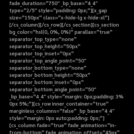
fade_duration=”750″ _bp_base=”4_4″
type=”2/5″ style=”padding: 0px;”][x_gap
size=”150px” class=”x-hide-lg x-hide-xl”]
[/cs_column][/cs_row][/cs_section][cs_section
bg_color=”hsl(0, 0%, 0%)” parallax=”true”
separator_top_type=”none”
separator_top_height=”50px”
separator_top_inset=”0px”
separator_top_angle_point=”50″
separator_bottom_type=”none”
separator_bottom_height=”50px”
separator_bottom_inset=”0px”
separator_bottom_angle_point=”50″
_bp_base=”4_4″ style=”margin: 0px;padding: 3%
0px 5%;”][cs_row inner_container=”true”
marginless_columns=”false” _bp_base=”4_4″
style=”margin: 0px auto;padding: 0px;”]
[cs_column fade=”true” fade_animation=”in-
from-bottom” fade_animation_offset=”45px”