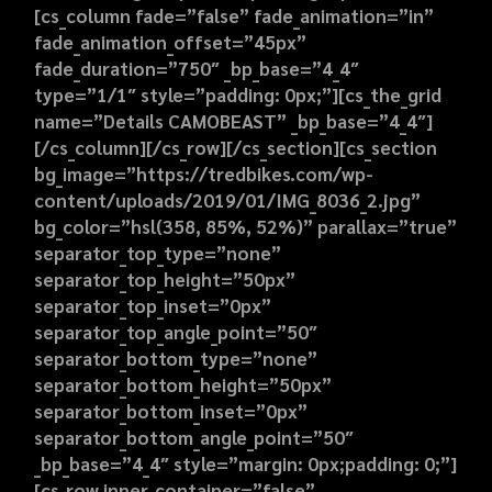
[cs_column fade=”false” fade_animation=”in”
fade_animation_offset=”45px”
fade_duration=”750″ _bp_base=”4_4″
type=”1/1″ style=”padding: 0px;”][cs_the_grid
name=”Details CAMOBEAST” _bp_base=”4_4″]
[/cs_column][/cs_row][/cs_section][cs_section
bg_image=”https://tredbikes.com/wp-
content/uploads/2019/01/IMG_8036_2.jpg”
bg_color=”hsl(358, 85%, 52%)” parallax=”true”
separator_top_type=”none”
separator_top_height=”50px”
separator_top_inset=”0px”
separator_top_angle_point=”50″
separator_bottom_type=”none”
separator_bottom_height=”50px”
separator_bottom_inset=”0px”
separator_bottom_angle_point=”50″
_bp_base=”4_4″ style=”margin: 0px;padding: 0;”]
[cs_row inner_container=”false”