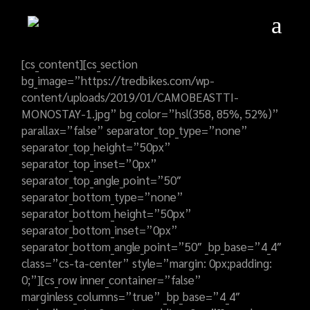
Skip
to
the
content
[cs_content][cs_section
bg_image=”https://tredbikes.com/wp-
content/uploads/2019/01/CAMOBEASTTI-
MONOSTAY-1.jpg” bg_color=”hsl(358, 85%, 52%)”
parallax=”false” separator_top_type=”none”
separator_top_height=”50px”
separator_top_inset=”0px”
separator_top_angle_point=”50″
separator_bottom_type=”none”
separator_bottom_height=”50px”
separator_bottom_inset=”0px”
separator_bottom_angle_point=”50″ _bp_base=”4_4″
class=”cs-ta-center” style=”margin: 0px;padding:
0;”][cs_row inner_container=”false”
marginless_columns=”true” _bp_base=”4_4″