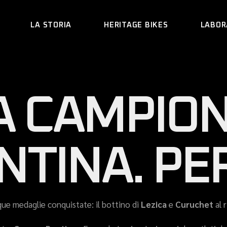
LA STORIA
HERITAGE BIKES
LABOR
ARACNIDE
A CAMPIO
REA
CRAB
LEVRIERO
NTINA. PER
MUUR
HEDERA
que medaglie conquistate: il bottino di
Lezica
e
Curuchet
al 