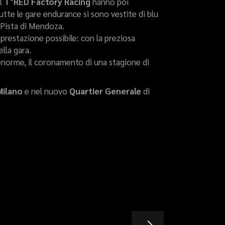
el
T°RED Factory Racing
hanno poi
Tutte le gare endurance si sono vestite di blu
u Pista di Mendoza.
 prestazione possibile: con la preziosa
ella gara.
 enorme, il coronamento di una stagione di
Milano
e nel nuovo
Quartier Generale
di