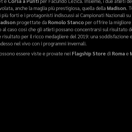
et e
Corsa a Punti
per Facundo Lezica. Insieme, i due atleti d
lata, anche la maglia più prestigiosa, quella della
Madison
. 
i più forti e i protagonisti indiscussi ai Campionati Nazionali s
Madison
progettate da
Romolo Stanco
per offrire la migliore
 al caso così che gli atleti possano concentrarsi sul risultato d
risultato per il ricco medagliere del 2019: una soddisfazione
 adesso nel vivo con i programmi invernali.
possono essere viste e provate nei
Flagship Store
di
Roma
e