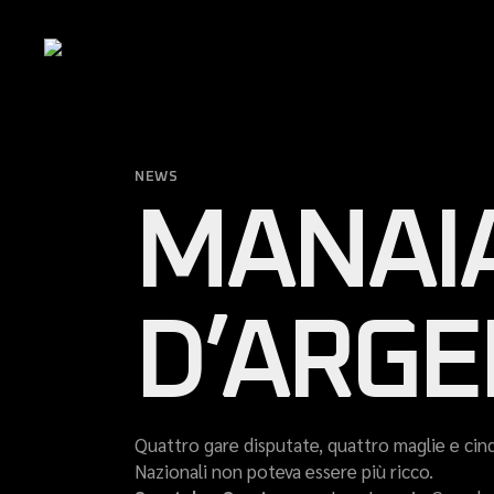
Skip
to
the
content
NEWS
MANAI
D’ARGE
Quattro gare disputate, quattro maglie e cin
Nazionali non poteva essere più ricco.