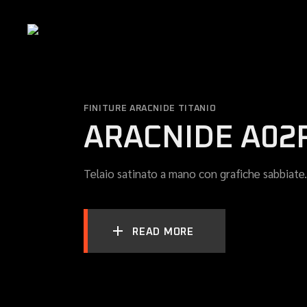
Skip
to
the
content
FINITURE ARACNIDE TITANIO
ARACNIDE A02
Telaio satinato a mano con grafiche sabbiate.
READ MORE