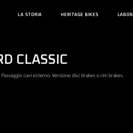
LA STORIA
HERITAGE BIKES
LABOR
ARACNIDE
RD CLASSIC
REA
CRAB
 Passaggio cavi esterno. Versione disc brakes o rim brakes.
LEVRIERO
MUUR
HEDERA