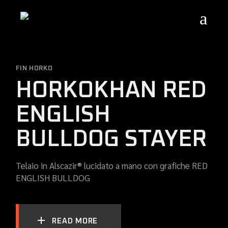
Skip
to
the
content
FIN HORKO
HORKOKHAN RED
ENGLISH
BULLDOG STAYER
Telaio in Alscazir® lucidato a mano con grafiche RED
ENGLISH BULLDOG
READ MORE