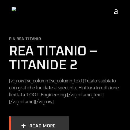
Skip
to
the
content
FIN REA TITANIO
REA TITANIO –
TITANIDE 2
[vc_row][vc_column][vc_column_text]Telaio sabbiato
con grafiche lucidate a specchio. Finitura in edizione
limitata TOOT Engineering.[/vc_column_text]
[/vc_column][/vc_row]
READ MORE