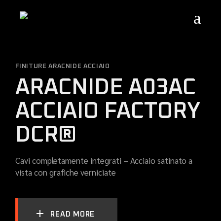
Skip
to
the
content
FINITURE ARACNIDE ACCIAIO
ARACNIDE A03AC
ACCIAIO FACTORY
DCR®
Cavi completamente integrati – Acciaio satinato a
vista con grafiche verniciate
READ MORE