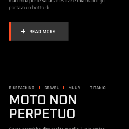
macchina per le vacanze estive e mia madre gli
portava un botto di
READ MORE
BIKEPACKING
GRAVEL
MUUR
TITANIO
MOTO NON
PERPETUO