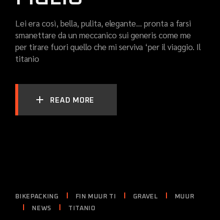
Lei era così, bella, pulita, elegante… pronta a farsi
smanettare da un meccanico sui generis come me
per tirare fuori quello che mi serviva ‘per il viaggio. Il
titanio
READ MORE
BIKEPACKING
FIN MUUR TI
GRAVEL
MUUR
NEWS
TITANIO